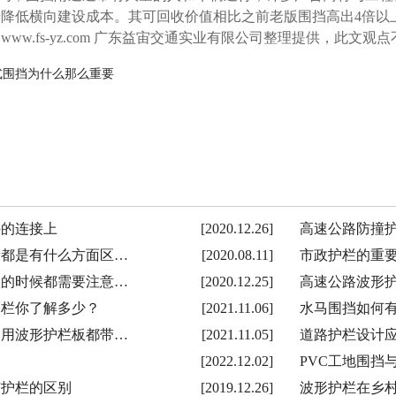
步降低横向建设成本。其可回收价值相比之前老版围挡高出4倍以
www.fs-yz.com 广东益宙交通实业有限公司整理提供，此文观
式围挡为什么那么重要
件的连接上
[2020.12.26]
高速公路防撞
量都是有什么方面区…
[2020.08.11]
市政护栏的重
置的时候都需要注意…
[2020.12.25]
高速公路波形
护栏你了解多少？
[2021.11.06]
水马围挡如何
使用波形护栏板都带…
[2021.11.05]
道路护栏设计
[2022.12.02]
PVC工地围挡
艺护栏的区别
[2019.12.26]
波形护栏在乡