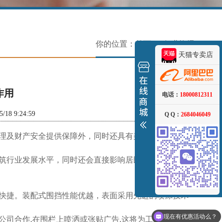
你的位置：
首页
> 行业资讯
天猫专卖店
作用
电话：
18000812311
 9:24:59
Q Q：
2684046049
理及财产安全提供保障外，同时还具有美化施工内外环
筑行业发展水平，同时还会直接影响居民生活环境和城
快捷。装配式围挡性能优越，表面采用先进的喷涂技术
现在有优惠活动么？
司合作,在围栏上喷洒或张贴广告,这将为工程公司创造