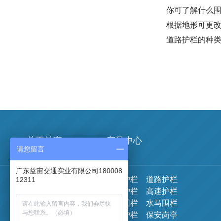
你可了解什么
根据地形可更
道路护栏的种
关于益宙
产品中心
请您留言
广东益宙交通实业有限公司180008
公司简介
市政护栏
道路护栏
12311
企业文化
波形护栏
高速护栏
荣誉证书
施工围栏
水马围栏
实力展示
铁马护栏
保安岗亭