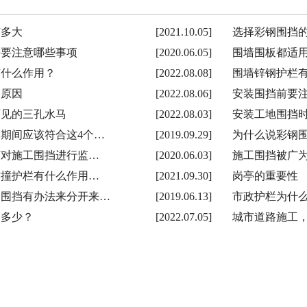
有多大
[2021.10.05]
选择彩钢围挡
需要注意哪些事项
[2020.06.05]
围墙围板都适
有什么作用？
[2022.08.08]
围墙锌钢护栏
的原因
[2022.08.06]
安装围挡前要
可见的三孔水马
[2022.08.03]
安装工地围挡
期间应该符合这4个…
[2019.09.29]
为什么说彩钢
何对施工围挡进行监…
[2020.06.03]
施工围挡被广
防撞护栏有什么作用…
[2021.09.30]
岗亭的重要性
通围挡有办法来分开来…
[2019.06.13]
市政护栏为什
道多少？
[2022.07.05]
城市道路施工