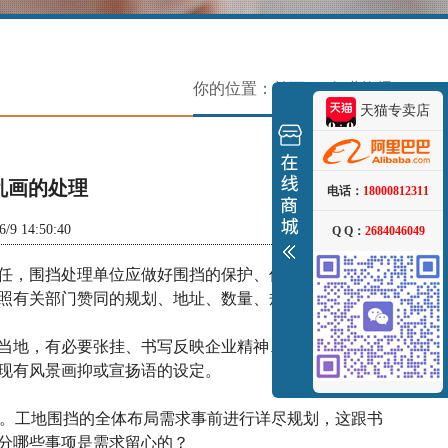
你的位置：
首页
> 行业资讯
天猫专卖店
乱画的处理
电话：
18000812311
14:50:40
Q Q：
2684046049
任，围挡处理单位应做好围挡的保护、保洁作业，坚持
照有关部门赞同的规划、地址、数量、规范、内容和期
当地，有必要张挂、书写反映企业精神、时代风貌的夺
现有风景画抑或宣扬语的设定。
。工地围挡的全体布局需求事前进行详尽规划，这跟书
分哪些事项是需求留心的？