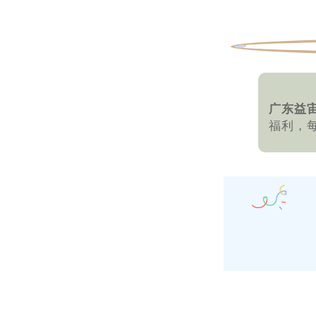
广东益
福利，