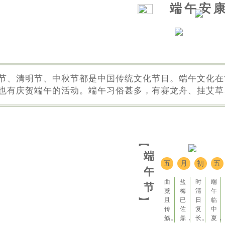
端午
安
节、清明节、中秋节都是中国传统文化节日。端午文化在
也有庆贺端午的活动。端午习俗甚多，有赛龙舟、挂艾草
【
端
五
月
初
五
午
曲
盐
时
端
节
糵
梅
清
午
】
且
已
日
临
传
佐
复
中
觞。
鼎，
长。
夏，