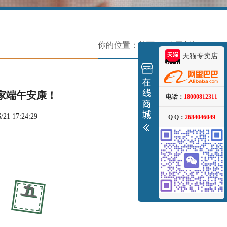
你的位置：
首页
> 公司新闻
天猫专卖店
大家端午安康！
电话：
18000812311
17:24:29
Q Q：
2684046049
五