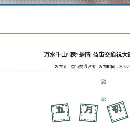
万水千山“粽”是情| 益宙交通祝
发布者：益宙交通设施 发布时间：2023/6/21 
初
五
月