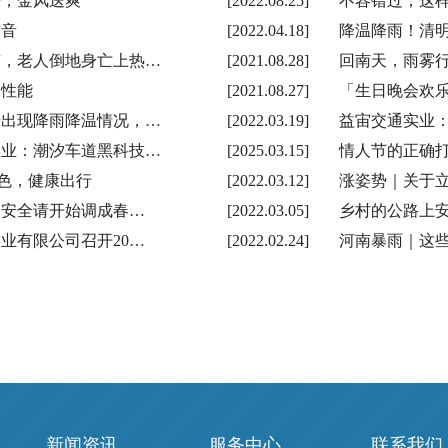
来，金风送爽
[2022.08.25]
不容错过，这
声音
[2022.04.18]
降温降雨！清
笛，老人倒地身亡上热…
[2021.08.28]
回南天，雨雾
全性能
[2021.08.27]
「生日晚会欢
始出现降雨降温情况，…
[2022.03.19]
益宙交通实业
实业：潮汐车道黑科技…
[2025.03.15]
情人节的正确
绿色，健康出行
[2022.03.12]
涨姿势｜关于
通安全请开始调成春…
[2022.03.05]
乡村的公路上
业有限公司召开20…
[2022.02.24]
河南暴雨｜这
新闻资讯
服务中心
联系我们