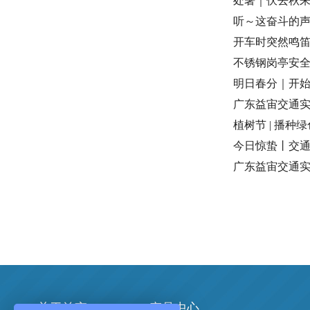
处暑｜伏去秋
听～这奋斗的
开车时突然鸣
不锈钢岗亭安
明日春分｜开
广东益宙交通
植树节 | 播种
今日惊蛰丨交
广东益宙交通实
关于益宙
产品中心